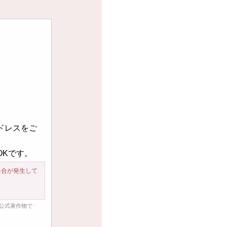
ドレスをご
OKです。
具合が発生して
る公式著作物で