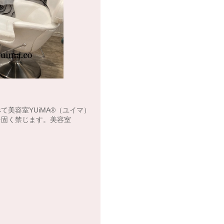
容室YUiMA®︎（ユイマ）
を固く禁じます。美容室