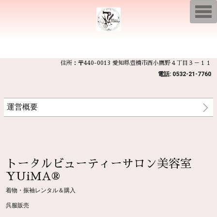
T
o
g
g
l
e
n
a
住所：〒440-0013 愛知県豊橋市西小鷹野４丁目３－１１
v
i
電話: 0532-21-7760
g
a
t
i
運営概要
o
n
トータルビューティーサロン美容室
YUiMA®︎
着物・振袖レンタル＆購入
呉服販売