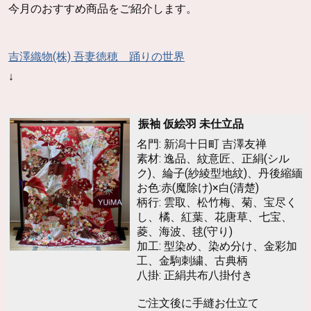
今月のおすすめ商品をご紹介します。
吉澤織物(株) 吾妻徳穂 踊りの世界
↓
振袖 仮絵羽 未仕立品
名門: 新潟十日町 吉澤友禅
素材: 逸品、紋意匠、正絹(シル
ク)、綸子(紗綾型地紋)、丹後縮緬
お色:赤(魔除け)×白(清楚)
柄行: 雲取、松竹梅、菊、宝尽く
し、橘、紅葉、花唐草、七宝、
菱、海波、毬(守り)
加工: 型染め、染め分け、金彩加
工、金駒刺繍、古典柄
八掛: 正絹共布八掛付き
ご注文後に手縫お仕立て