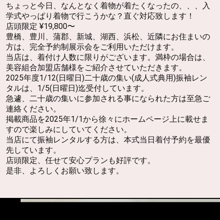
ちょっと今日、なんとなく着物が着たくなったの、、、入
学式やっぱり着物で行こうかな？直ぐ対応致します！
店頭限定 ¥19,800〜
豊橋、豊川、蒲郡、新城、湖西、浜松、近隣にお住まいの
方は、完全予約制展示会をご利用いただけます。
当店は、着付け人数に限りがございます。満枠の場合は、
美容組合加盟店舗様をご紹介させていただきます。
2025年度1/12(日曜日)二十歳の集い(成人式典用)振袖レン
タルは、1/5(日曜日)迄受付しています。
急遽、二十歳の集いに参加される事になられた方は至急ご
連絡ください。
掲載商品を2025年1/1から徐々にホームページ上に載せま
すので楽しみにしていてください。
当店にて振袖レンタルする方は、本式当日着付予約を最優
先しています。
店頭限定、任せて安心プランも好評です。
是非、よろしくお願い致します。