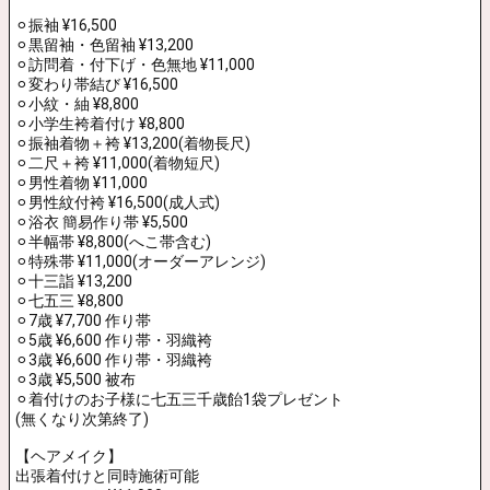
⚪︎振袖 ¥16,500
⚪︎ 黒留袖・色留袖 ¥13,200
⚪︎訪問着・付下げ・色無地 ¥11,000
⚪︎変わり帯結び ¥16,500
⚪︎ 小紋・紬 ¥8,800
⚪︎小学生袴着付け ¥8,800
⚪︎振袖着物＋袴 ¥13,200(着物長尺)
⚪︎二尺＋袴 ¥11,000(着物短尺)
⚪︎男性着物 ¥11,000
⚪︎男性紋付袴 ¥16,500(成人式)
⚪︎浴衣 簡易作り帯 ¥5,500
⚪︎半幅帯 ¥8,800(へこ帯含む)
⚪︎特殊帯 ¥11,000(オーダーアレンジ)
⚪︎十三詣 ¥13,200
⚪︎七五三 ¥8,800
⚪︎7歳 ¥7,700 作り帯
⚪︎5歳 ¥6,600 作り帯・羽織袴
⚪︎3歳 ¥6,600 作り帯・羽織袴
⚪︎3歳 ¥5,500 被布
⚪︎着付けのお子様に七五三千歳飴1袋プレゼント
(無くなり次第終了)
【ヘアメイク】
出張着付けと同時施術可能