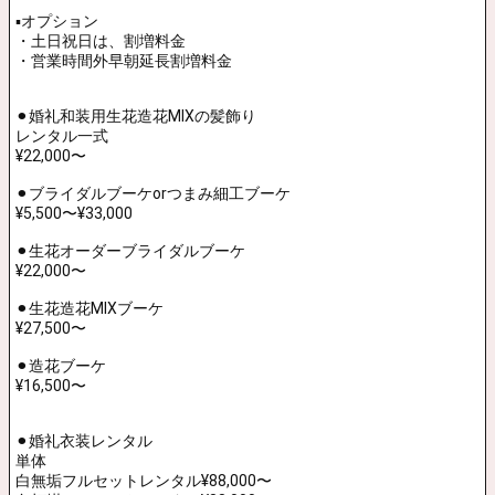
豊川・豊橋・蒲郡・田原・新城
・浜松・岡崎・名古屋
上記以外の地域も出張いたします。
▪️ブライダル出張着付け(アテンド無し)
新郎新婦婚礼和装着付け
ヘアセット＆メイク＆シェービング含む
¥88,000〜
※当店にてレンタルの方は、下記の「アテンドあり」からご選択い
ただけます。
白無垢から色打掛、引き振袖、ドレス等へチェンジするお色直し
は、応相談別途お見積となります。
交通費別途要
当店より車での移動距離約20分まで無料
す。
1H ¥2,200
※営業時間外の早朝延長料金別途発生しま
【ヘアメイク担当】
国家資格美容師免許取得者
専属管理美容師1名