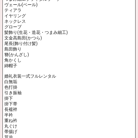
ヘアスタイル、衣装打ち合わせは無料です。
リハーサルは、有料となりますので、店舗までお問い合わせくださ
い。
式場挙式着付・着付師付き添い取り回し
【婚礼美容アテンド付き】
新郎新婦
ヘアメイク・衣装着付け
¥110,000〜
御衣装1着〜
着付け一式
新郎新婦挙式用和装婚礼衣装の準備と同行
レンタル品のドレス片付け、着物片付けまで
取り回し3時間サポート
早朝延長1時間単位で割増料が発生します。
ブライダル専任和装着付師1名(介添取り回し)
美容師1名(ヘアメイク)
補助 美容師1名
合計3名
完璧なサポートさせていただきます。
１ヶ月前迄の要予約