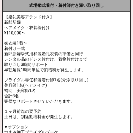
⚫︎婚礼衣装レンタル
単体
白無垢フルセットレンタル¥88,000〜
色打掛フルセットレンタル¥88,000〜
引き振袖フルセットレンタル¥55,000〜
紋付羽織袴フルセット¥44,000
【単品オプション】
筥迫、懐剣、末広、丸ぐけ、末広
フルセット…¥11,000
日本髪 文金高島田 かつらレンタル
花嫁簪・綿帽子・角かくしレンタル
角かくし…¥8,800
綿帽子…¥11,000(キーパー付き)
花嫁かつらレンタル
単品…¥22,000
セット…¥33,000
※花嫁かんざし(櫛、笄（こうがい）、平打ち（ひらうち）セット)
綿帽子、角かくし含む
▪️神社仏閣、式場でのお支度には、必ず着付け室を1室をご用意頂く
ことを原則としております。