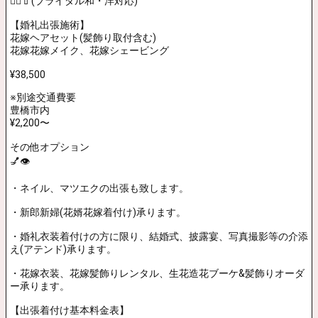
💇‍♀️💄(ブライダル和・洋対応)
【婚礼出張施術】
花嫁ヘアセット(髪飾り取付含む)
花嫁花嫁メイク、花嫁シェービング
¥38,500
※別途交通費要
豊橋市内
¥2,200〜
その他オプション
💅👁️
・ネイル、マツエクの出張も致します。
・新郎新婦(花婿花嫁着付け)承ります。
・婚礼衣装着付けの方に限り、結婚式、披露宴、写真撮影等の介添
え(アテンド)承ります。
・花嫁衣装、花嫁髪飾りレンタル、生花造花ブーケ&髪飾りオーダ
ー承ります。
【出張着付け基本料金表】