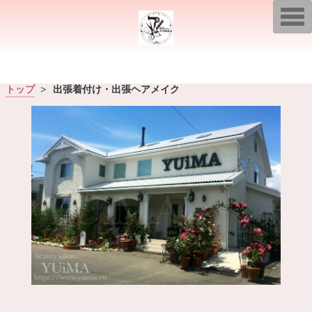
T
o
g
g
l
e
n
a
トップ
>
出張着付け・出張ヘアメイク
v
i
g
a
t
i
o
n