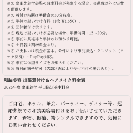
※① 出張先着付会場の駐車料金が発生する場合、交通費以外に実費
を頂戴します。
※② 着付け時間は準備含め30分程度。
※③ 半衿の縫い付け有料（1枚 ¥1,650）。
※④ 団体着付け承ります。
※⑤ 現地で縫い付けが必要な場合、準備時間＋15〜20分。
※⑥ 事前に長襦袢と半衿のお預かり可能。
※⑦ 土日祝は割増料金あり。
※⑧ お支払いは現金が基本。条件により事前振込・クレジット（タ
ッチ決済）・PayPay対応。
※⑨ 事前に体型サイズをお知らせください。
※⑩ 当日直前予約可（店舗状況により受付不可の場合あり）。
和装美容 出張着付け＆ヘアメイク料金表
2026年度 出張着付 平日限定基本料金
ご自宅、ホテル、茶会、パーティー、ディナー等、冠
婚葬祭での和装美容着付けをお手伝いさせていただき
ます。着物、振袖、袴レンタルできますので、気軽に
お問い合わせください。