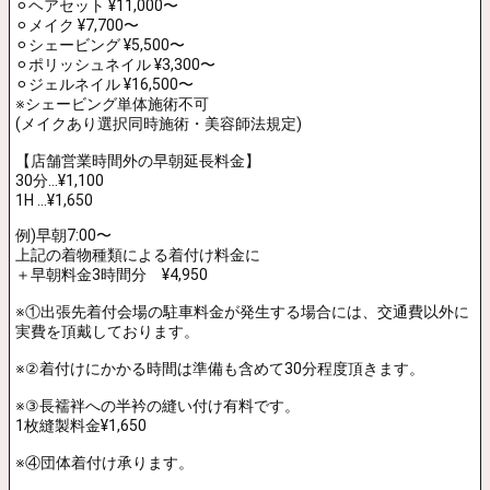
⚪︎ヘアセット ¥11,000〜
⚪︎メイク ¥7,700〜
⚪︎シェービング ¥5,500〜
⚪︎ポリッシュネイル ¥3,300〜
⚪︎ジェルネイル ¥16,500〜
※シェービング単体施術不可
(メイクあり選択同時施術・美容師法規定)
【店舗営業時間外の早朝延長料金】
30分…¥1,100
1H …¥1,650
例)早朝7:00〜
上記の着物種類による着付け料金に
＋早朝料金3時間分 ¥4,950
※①出張先着付会場の駐車料金が発生する場合には、交通費以外に
実費を頂戴しております。
※②着付けにかかる時間は準備も含めて30分程度頂きます。
※③長襦袢への半衿の縫い付け有料です。
1枚縫製料金¥1,650
※④団体着付け承ります。