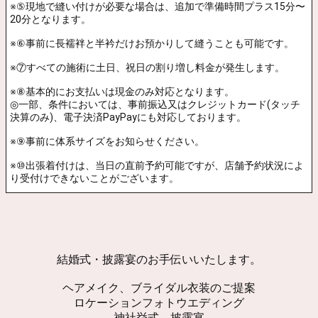
※⑤現地で縫い付けが必要な場合は、追加で準備時間プラス15分〜
20分となります。
※⑥事前に長襦袢と半衿だけお預かりして縫うことも可能です。
※⑦すべての施術に土日、祝日の割り増し料金が発生します。
※⑧基本的にお支払いは現金のみ対応となります。
◎一部、条件においては、事前振込又はクレジットカード(タッチ
決算のみ)、電子決済PayPayにも対応しております。
※⑨事前に体系サイズをお知らせください。
※⑩出張着付けは、当日の直前予約可能ですが、店舗予約状況によ
り受付けできないことがございます。
結婚式・披露宴のお手伝いいたします。
ヘアメイク、ブライダル衣装のご提案
ロケーションフォトウエディング
神社挙式、披露宴