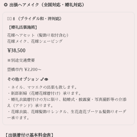
◎ 出張ヘアメイク（全国対応・婚礼対応）
💇‍♀️💄（ブライダル和・洋対応）
【婚礼出張施術】
花嫁ヘアセット（髪飾り取付含む）
花嫁メイク、花嫁シェービング
¥38,500
※別途交通費要
豊橋市内 ¥2,200〜
その他オプション 💅👁️
・ネイル、マツエクの出張も致します。
・新郎新婦（花婿花嫁着付け）承ります。
・婚礼衣装着付けの方に限り、結婚式・披露宴・写真撮影等の介添
え（アテンド）承ります。
・花嫁衣装、花嫁髪飾りレンタル、生花造花ブーケ＆髪飾りオーダ
ー承ります。
【出張着付け基本料金表】