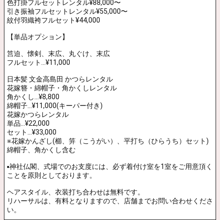
【着付け担当】
専属婚礼着付師範1名
合計2名
▪️オプション
・土日祝日は、割増料金
・営業時間外早朝延長割増料金
⚫︎婚礼和装用生花造花MIXの髪飾り
レンタル一式
¥22,000〜
⚫︎ブライダルブーケorつまみ細工ブーケ
¥5,500〜¥33,000
⚫︎生花オーダーブライダルブーケ
¥22,000〜
⚫︎生花造花MIXブーケ
¥27,500〜
⚫︎造花ブーケ
¥16,500〜