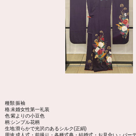
種類:振袖
格:未婚女性第一礼装
色:紫よりの小豆色
柄:シンプル花柄
生地:滑らかで光沢のあるシルク(正絹)
用途:成人式・前撮り・各種式典・結婚式・お見合い・パー