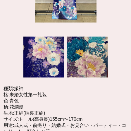
種類:振袖
格:未婚女性第一礼装
色:青色
柄:花爛漫
生地:正絹(胴裏正絹)
サイズ:トール(高身長)155cm〜170cm
用途:成人式・前撮り・結婚式・お見合い・パーティー・コ