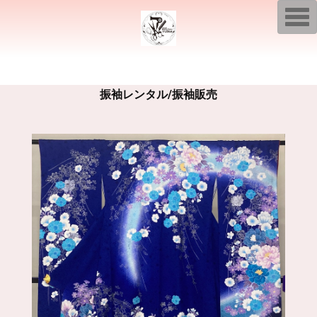
T
o
g
g
l
e
n
a
振袖レンタル/振袖販売
v
i
g
a
t
i
o
n