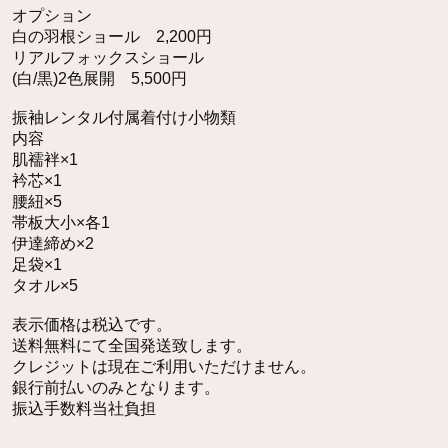
オプション
白の羽根ショール 2,200円
リアルフォックスショール
(白/黒)2色展開 5,500円
振袖レンタル付属着付け小物類
内容
肌襦袢×1
衿芯×1
腰紐×5
帯板大小×各1
伊達締め×2
足袋×1
タオル×5
表示価格は税込です。
送料無料にて全国発送致します。
クレジットは現在ご利用いただけません。
銀行前払いのみとなります。
振込手数料当社負担