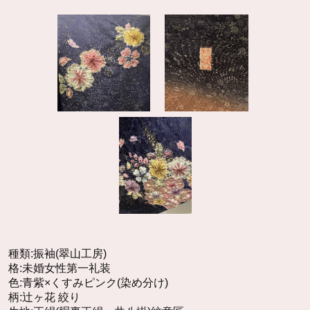
種類:振袖(翠山工房)
格:未婚女性第一礼装
色:青紫×くすみピンク(染め分け)
柄:辻ヶ花 絞り