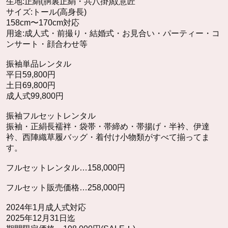
生地:正絹(胴裏正絹・共八掛)紋意匠
サイズ:トール(高身長)
158cm〜170cm対応
用途:成人式・前撮り・結婚式・お見合い・パーティー・コ
ンサート・顔合わせ等
振袖単品レンタル
平日59,800円
土日69,800円
成人式99,800円
振袖フルセットレンタル
振袖・正絹長襦袢・袋帯・帯締め・帯揚げ・半衿、伊達
衿、西陣織草履バッグ・着付け小物類がすべて揃ってま
す。
フルセットレンタル…158,000円
フルセット販売価格…258,000円
2024年1月成人式対応
2025年12月31日迄