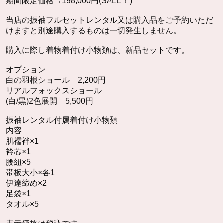
期間限定価格→198,000円(SALE！)
当店の振袖フルセットレンタル又は購入品をご予約いただ
けますと別途購入するものは一切発生しません。
購入に際し着物着付け小物類は、新品セットです。
オプション
白の羽根ショール 2,200円
リアルフォックスショール
(白/黒)2色展開 5,500円
振袖レンタル付属着付け小物類
内容
肌襦袢×1
衿芯×1
腰紐×5
帯板大小×各1
伊達締め×2
足袋×1
タオル×5