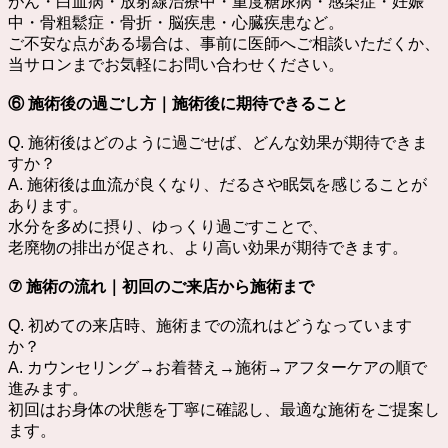
がん・白血病・放射線治療中・重度糖尿病・感染症・妊娠
中・骨粗鬆症・骨折・脳疾患・心臓疾患など。
ご不安な点がある場合は、事前に医師へご相談いただくか、
当サロンまでお気軽にお問い合わせください。
⑥ 施術後の過ごし方｜施術後に期待できること
Q. 施術後はどのように過ごせば、どんな効果が期待できま
すか？
A. 施術後は血流が良くなり、だるさや眠気を感じることが
あります。
水分を多めに摂り、ゆっくり過ごすことで、
老廃物の排出が促され、より高い効果が期待できます。
⑦ 施術の流れ｜初回のご来店から施術まで
Q. 初めての来店時、施術までの流れはどうなっています
か？
A. カウンセリング→お着替え→施術→アフターケアの順で
進みます。
初回はお身体の状態を丁寧に確認し、最適な施術をご提案し
ます。